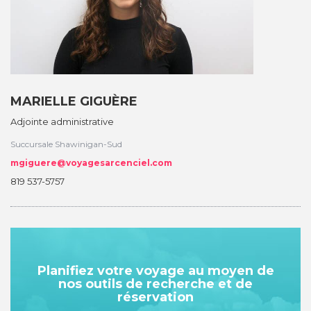
Assistez à nos sessions d'information
Liens utiles
Département Corporatif
À propos
MARIELLE GIGUÈRE
Nous joindre
Adjointe administrative
Conditions de réservation
Succursale Shawinigan-Sud
mgiguere@voyagesarcenciel.com
819 537-5757
Planifiez votre voyage au moyen de
nos outils de recherche et de
réservation