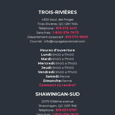
TROIS-RIVIÈRES
4350 boul. des Forges
Trois-Rivières, QC G8Y 1W4
Téléphone :
819 373-4411
Sans frais :
1-800-574-7472
Département corporatif :
819 373-9909
Courriel :
info@voyagesarcenciel.com
Heures d'ouverture
Lundi:
9h00 à 17h00
Mardi:
9h00 à 17h00
Mercredi:
9h00 à 17h00
Jeudi:
9h00 à 17h00
Vendredi:
9h00 à 17h00
Samedi:
Fermé
Dimanche:
Fermé
Comment s’y rendre?
SHAWINIGAN-SUD
2075 105ième avenue
Shawinigan, QC G9P 1N6
Téléphone :
819 537-5757
Sans frais :
1-800-574-7472